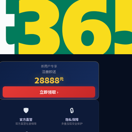
PA视讯·游戏官网 - PlayAce
检
人力资源
信息公开