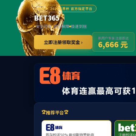
网站首页
走
经营动态