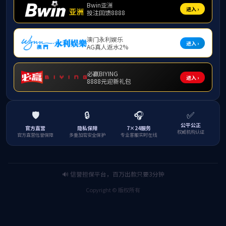
市纪委领导调研项
0
1
10月16日，市纪委
现场实地调研项目进展情
问题召开现场协调会，着力
方网站集团党委委员、纪
集团纪委调研资产