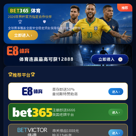
检
人力资源
信息公开
经营动态