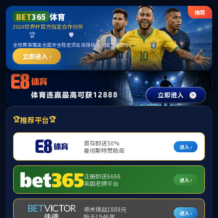
检
人力资源
信息公开
纪检工作